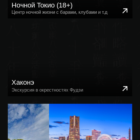
Камакура и Йокогама
Экскурсия в средневековье и мегаполис
Никко
Экскурсия по горам, святилищам