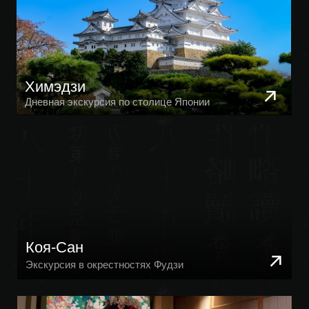
в мессендежерах отвечаю
быстро
TELEGRAM
WHATS'APP
INSTAGRAM
YOUTUBE
ОБРАЩЁВ МИХАИЛ СЕРГЕЕВИЧ
ПОЛИТИКА КОНФИДЕНЦИАЛЬНОСТИ
*Instagram — проект Meta Platforms Inc.,
деятельность которой в России запрещена